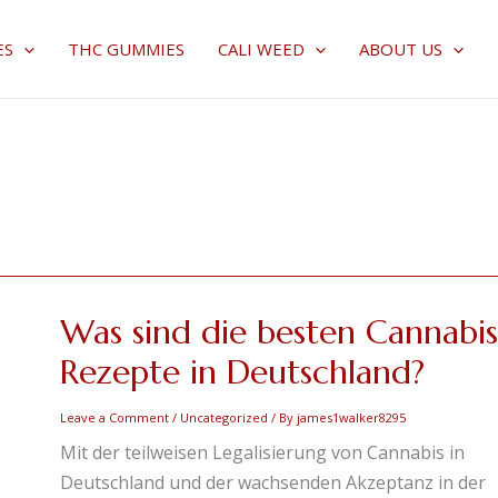
ES
THC GUMMIES
CALI WEED
ABOUT US
Was sind die besten Cannabis
Was
sind
Rezepte in Deutschland?
die
besten
Leave a Comment
/
Uncategorized
/ By
james1walker8295
Cannabis-
Mit der teilweisen Legalisierung von Cannabis in
Rezepte
Deutschland und der wachsenden Akzeptanz in der