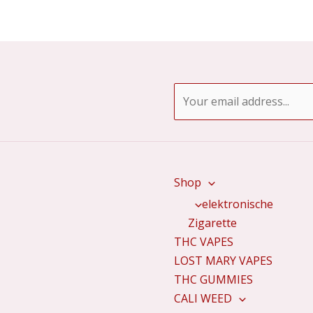
E
m
a
i
l
Shop
*
elektronische
Zigarette
THC VAPES
LOST MARY VAPES
THC GUMMIES
CALI WEED