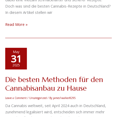
Doch was sind die besten Cannabis-Rezepte in Deutschland?
In diesem Artikel stellen wir
Read More »
Die
May
31
besten
Methoden
2025
für
den
Die besten Methoden für den
Cannabisanbau
Cannabisanbau zu Hause
zu
Hause
Leave a Comment
/
Uncategorized
/ By
james1walker8295
Da Cannabis weltweit, seit April 2024 auch in Deutschland,
zunehmend legalisiert wird, entscheiden sich immer mehr