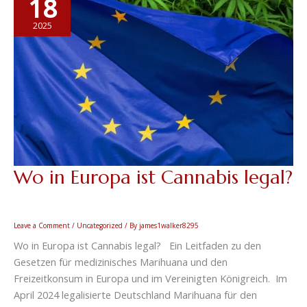
18
in
Europa
2025
ist
Cannabis
legal?
Wo in Europa ist Cannabis legal?
Leave a Comment
/
Uncategorized
/ By
james1walker8295
Wo in Europa ist Cannabis legal? Ein Leitfaden zu den
Gesetzen für medizinisches Marihuana und den
Freizeitkonsum in Europa und im Vereinigten Königreich. Im
April 2024 legalisierte Deutschland Marihuana für den