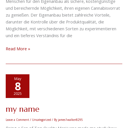
Menschen für den Eigenanbau als sichere, kostengünstige
und bereichernde Möglichkeit, ihren eigenen Cannabisvorrat
zu genießen. Der Eigenanbau bietet zahlreiche Vorteile,
darunter die Kontrolle über die Produktqualität, die
Möglichkeit, mit verschiedenen Sorten zu experimentieren
und ein tieferes Verständnis für die
Read More »
my
May
8
name
2025
my name
Leave a Comment
/
Uncategorized
/ By
james1walker8295
Being a Fan of Top Quality Marijuana made me study how