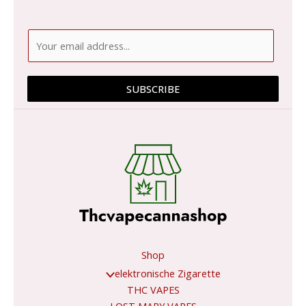
E
m
a
i
SUBSCRIBE
l
*
Shop
elektronische Zigarette
THC VAPES