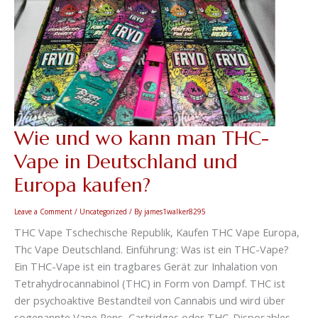
kaufen?
Wie und wo kann man THC-
Vape in Deutschland und
Europa kaufen?
Leave a Comment
/
Uncategorized
/ By
james1walker8295
THC Vape Tschechische Republik, Kaufen THC Vape Europa,
Thc Vape Deutschland. Einführung: Was ist ein THC-Vape?
Ein THC-Vape ist ein tragbares Gerät zur Inhalation von
Tetrahydrocannabinol (THC) in Form von Dampf. THC ist
der psychoaktive Bestandteil von Cannabis und wird über
sogenannte Vape Pens, Cartridges oder THC-Disposables