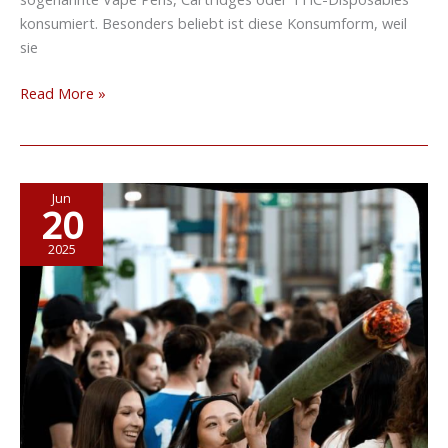
konsumiert. Besonders beliebt ist diese Konsumform, weil
sie
Read More »
Mary
Jun
20
Jane
Berlin
2025
2025
–
Europas
größtes
Cannabis-
Event
auf
Erfolgskurs