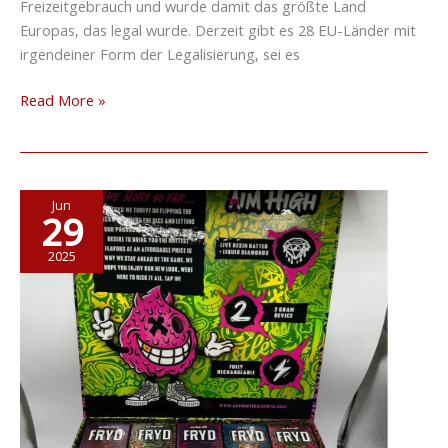
Freizeitgebrauch und wurde damit das größte Land
Europas, das legal wurde. Derzeit gibt es 28 EU-Länder mit
irgendeiner Form der Legalisierung, sei es
Read More »
Wie
Jun
29
und
wo
2025
kann
man
THC-
Vape
in
Deutschland
und
Europa