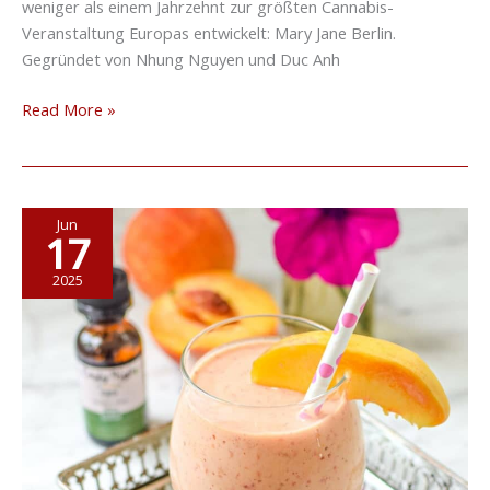
weniger als einem Jahrzehnt zur größten Cannabis-
Veranstaltung Europas entwickelt: Mary Jane Berlin.
Gegründet von Nhung Nguyen und Duc Anh
Read More »
Was
Jun
17
sind
die
2025
besten
Cannabis-
Rezepte
in
Deutschland?