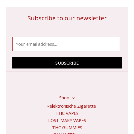
Subscribe to our newsletter
E
m
a
i
SUBSCRIBE
l
*
Shop
elektronische Zigarette
THC VAPES
LOST MARY VAPES
THC GUMMIES