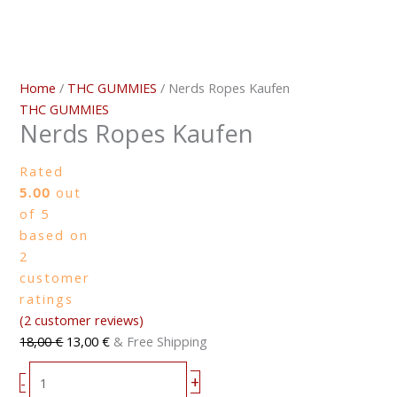
Home
/
THC GUMMIES
/ Nerds Ropes Kaufen
THC GUMMIES
Nerds Ropes Kaufen
Rated
5.00
out
of 5
based on
2
customer
ratings
(
2
customer reviews)
18,00
€
13,00
€
& Free Shipping
+
-