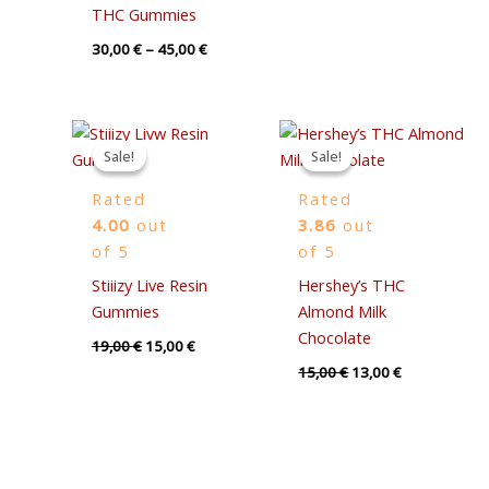
THC Gummies
30,00
€
–
45,00
€
Original
Current
Original
Current
price
price
price
price
Sale!
Sale!
Sale!
Sale!
was:
is:
was:
is:
19,00 €.
15,00 €.
15,00 €.
13,00 €.
Rated
Rated
4.00
out
3.86
out
of 5
of 5
Stiiizy Live Resin
Hershey’s THC
Gummies
Almond Milk
Chocolate
19,00
€
15,00
€
15,00
€
13,00
€