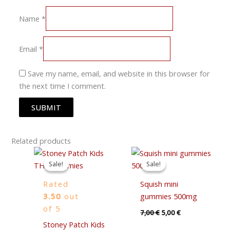
Name
*
Email
*
Save my name, email, and website in this browser for
the next time I comment.
Related products
Price
Original
Current
range:
price
price
Sale!
Sale!
Sale!
Sale!
30,00 €
was:
is:
through
7,00 €.
5,00 €.
Rated
Squish mini
45,00 €
3.50
out
gummies 500mg
of 5
7,00
€
5,00
€
Stoney Patch Kids