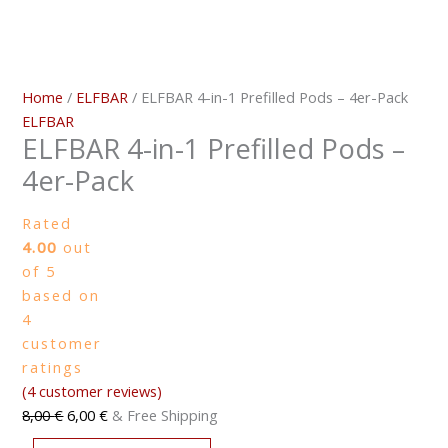
Home
/
ELFBAR
/ ELFBAR 4-in-1 Prefilled Pods – 4er-Pack
ELFBAR
ELFBAR 4-in-1 Prefilled Pods –
4er-Pack
Rated
4.00
out
of 5
based on
4
customer
ratings
(
4
customer reviews)
8,00
€
6,00
€
& Free Shipping