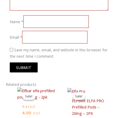
Name
*
Email
*
Save my name, email, and website in this browser for
the next time I comment.
Related products
Original
Current
Original
Current
price
price
price
price
Sale!
Sale!
Sale!
Sale!
was:
is:
was:
is:
ELFBAR ELFA PRO
5,00 €.
4,00 €.
5,00 €.
4,00 €.
Rated
Prefilled Pods –
4.00
out
20mg – 2PK