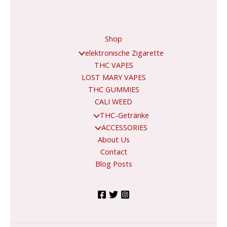
*
Shop
elektronische Zigarette
THC VAPES
LOST MARY VAPES
THC GUMMIES
CALI WEED
THC-Getränke
ACCESSORIES
About Us
Contact
Blog Posts