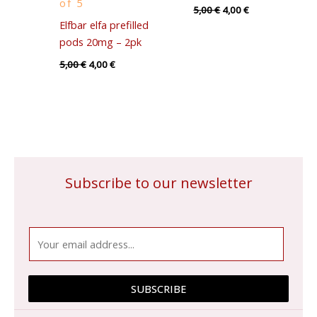
of 5
5,00
€
4,00
€
Elfbar elfa prefilled
pods 20mg – 2pk
5,00
€
4,00
€
Subscribe to our newsletter
E
m
a
i
SUBSCRIBE
l