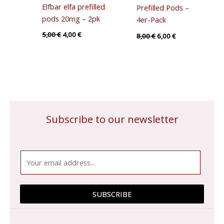
Elfbar elfa prefilled
Prefilled Pods –
pods 20mg – 2pk
4er-Pack
5,00
€
4,00
€
8,00
€
6,00
€
Subscribe to our newsletter
E
m
a
i
SUBSCRIBE
l
*