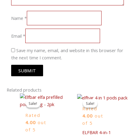
Name
*
Email
*
Save my name, email, and website in this browser for
the next time I comment.
Related products
Original
Current
Original
Current
price
price
price
price
Sale!
Sale!
Sale!
Sale!
was:
is:
was:
is:
Rated
5,00 €.
4,00 €.
8,00 €.
6,00 €.
Rated
4.00
out
4.00
out
of 5
of 5
ELFBAR 4-in-1